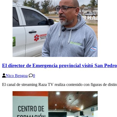
El director de Emergencia provincial visitó San Pedr
Nico Bengoa
0
El canal de streaming Raza TV realiza contenido con figuras de distint