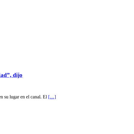
ad”, dijo
n su lugar en el canal. El
[…]