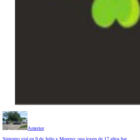
Anterior
Siniestro vial en 9 de Julio y Moreno: una joven de 17 años fue