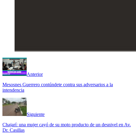
Anterior
Mesosnes Guerrero contúndete contra sus adversarios a la
intendencia
Siguiente
Chajarí: una mujer cayó de su moto producto de un desnivel en Av.
Dr. Casillas