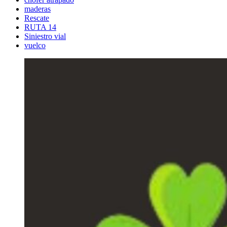
maderas
Rescate
RUTA 14
Siniestro vial
vuelco