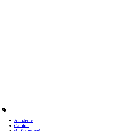
Accidente
Camion
chofer atrapado