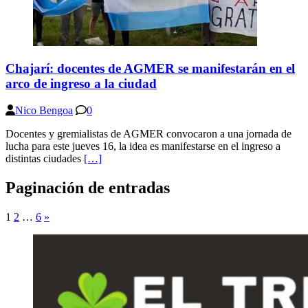
Chajarí: docentes de AGMER se manifestarán en el
arco de ingreso a la ciudad
Nico Bengoa
0
Docentes y gremialistas de AGMER convocaron a una jornada de
lucha para este jueves 16, la idea es manifestarse en el ingreso a
distintas ciudades
[…]
Paginación de entradas
1
2
…
6
»